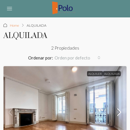
Home
ALQUILADA
ALQUILADA
2 Propiedades
Ordenar por:
Orden por defecto
ALQUILER
ALQUILADA