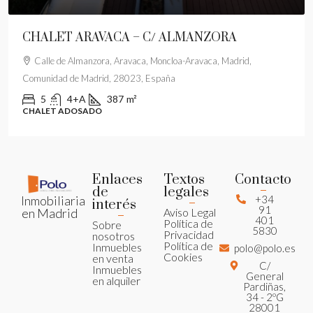
CHALET ARAVACA – C/ ALMANZORA
Calle de Almanzora, Aravaca, Moncloa-Aravaca, Madrid,
Comunidad de Madrid, 28023, España
5
4+A
387
m²
CHALET ADOSADO
Enlaces
Textos
Contacto
de
legales
+34
Inmobiliaria
interés
91
Aviso Legal
en Madrid
401
Política de
Sobre
5830
Privacidad
nosotros
Política de
Inmuebles
polo@polo.es
Cookies
en venta
C/
Inmuebles
General
en alquiler
Pardiñas,
34 - 2ºG
28001