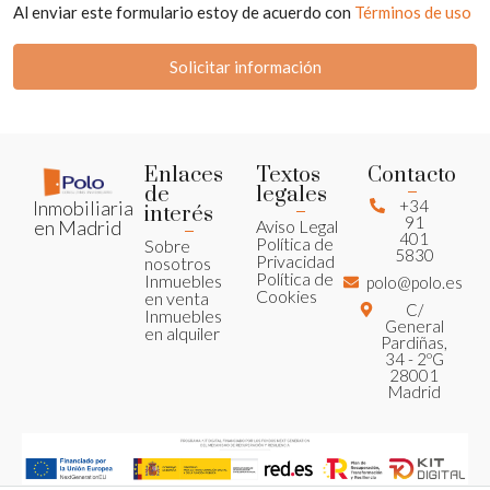
Al enviar este formulario estoy de acuerdo con
Términos de uso
Solicitar información
Enlaces
Textos
Contacto
de
legales
+34
Inmobiliaria
interés
91
Aviso Legal
en Madrid
401
Política de
Sobre
5830
Privacidad
nosotros
Política de
Inmuebles
polo@polo.es
Cookies
en venta
C/
Inmuebles
General
en alquiler
Pardiñas,
34 - 2ºG
28001
Madrid