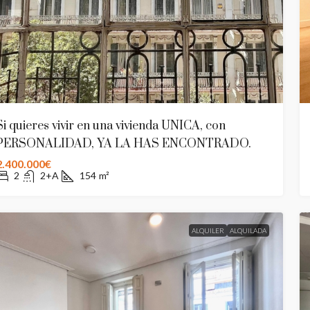
Si quieres vivir en una vivienda UNICA, con
PERSONALIDAD, YA LA HAS ENCONTRADO.
2.400.000€
2
2+A
154
m²
ALQUILER
ALQUILADA
50.000€
/€
7.300.000€
ICO PASEO DE LA CASTELLANA 126
Pº CASTELLAN