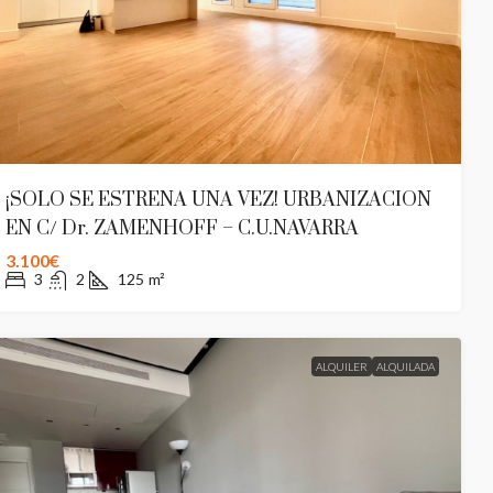
¡SOLO SE ESTRENA UNA VEZ! URBANIZACION
EN C/ Dr. ZAMENHOFF – C.U.NAVARRA
3.100€
3
2
125
m²
ALQUILER
ALQUILADA
550.000€
A 47 – 7º Plaza Emilio
CASA PALACIO EN S