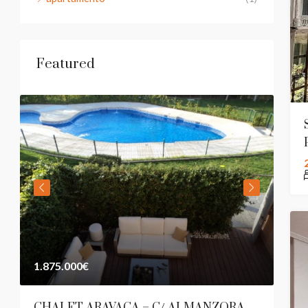
Featured
1.875.000€
3.6
CHALET ARAVACA – C/ ALMANZORA
AT