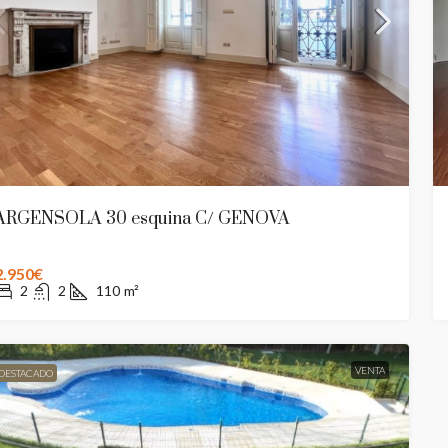
Castelar
seo de la Castellana, El Viso, Chamartín, Madrid,
nidad de Madrid, 28046, España
47, Paseo de la
Comunidad de Mad
3
1
329
m²
CO
4
5
PISO
ARGENSOLA 30 esquina C/ GENOVA
2.950€
2
2
110
m²
VENTA
DESTACADO