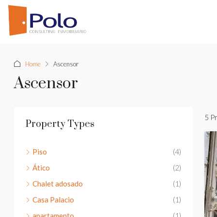
Home
Ascensor
Ascensor
5 P
Property Types
Piso
(4)
Ático
(2)
Chalet adosado
(1)
Casa Palacio
(1)
apartamento
(1)