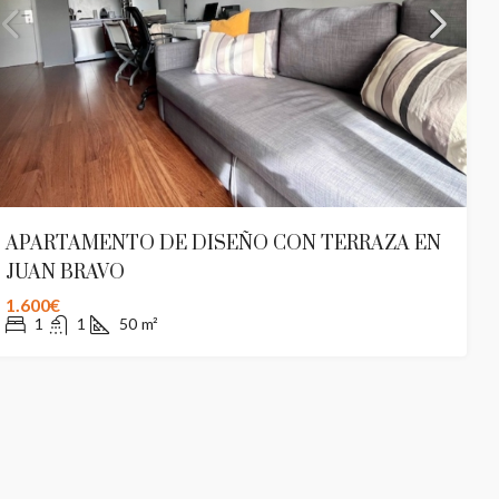
BARRAMEDA
 Castellana, Almagro, Chamberí, Madrid,
rid, 28046, España
5
4+A
492
m²
CASA PALACIO
624
m²
APARTAMENTO DE DISEÑO CON TERRAZA EN
JUAN BRAVO
1.600€
1
1
50
m²