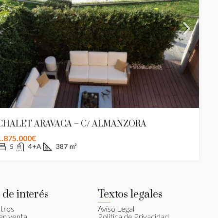
CHALET ARAVACA – C/ ALMANZORA
1.875.000€
5
4+A
387
m²
 de interés
Textos legales
tros
Aviso Legal
en venta
Política de Privacidad