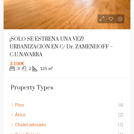
¡SOLO SE ESTRENA UNA VEZ!
URBANIZACION EN C/ Dr. ZAMENHOFF –
C.U.NAVARRA
3.100€
3
2
125
m²
Property Types
Piso
(4)
Ático
(2)
Chalet adosado
(1)