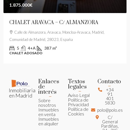
1.875.000€
CHALET ARAVACA – C/ ALMANZORA
Calle de Almanzora, Aravaca, Moncloa-Aravaca, Madrid,
Comunidad de Madrid, 28023, España
5
4+A
387
m²
CHALET ADOSADO
Enlaces
Textos
Contacto
de
legales
+34
Inmobiliaria
interés
91
Aviso Legal
en Madrid
401
Política de
Sobre
5830
Privacidad
nosotros
Política de
Inmuebles
polo@polo.es
Cookies
en venta
C/
Inmuebles
General
en alquiler
Pardiñas,